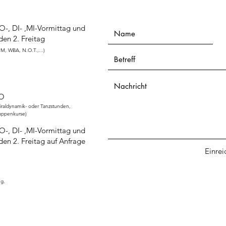
-, DI- ,MI-Vormittag und
den 2. Freitag
M, WBA, N.O.T.,...)
O
iraldynamik- oder Tanzstunden,
uppenkurse)
-, DI- ,MI-Vormittag und
den 2. Freitag auf Anfrage
Einrei
ng.