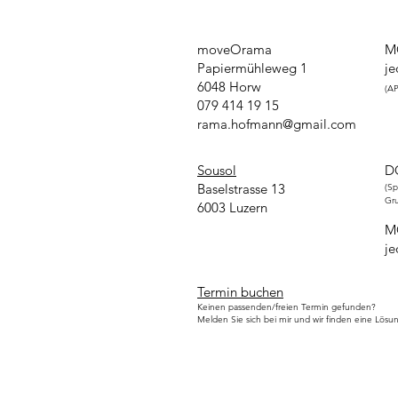
moveOrama
MO
Papiermühleweg 1
je
6048 Horw
(AP
079 414 19 15
rama.hofmann@gmail.com
Sousol
D
Baselstrasse 13
(Sp
Gr
6003 Luzern
MO
je
Termin buchen
Keinen passenden/freien Termin gefunden?
Melden Sie sich bei mir und wir finden eine Lösu